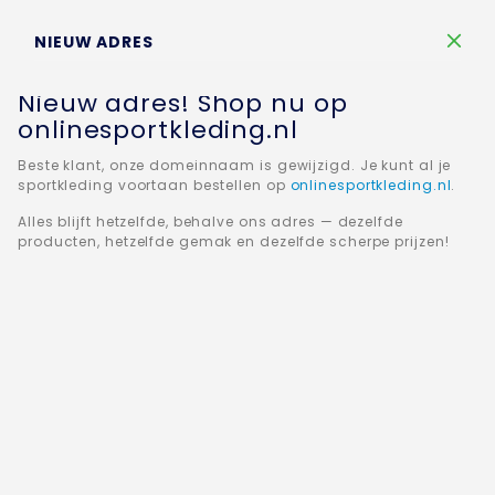
Winkelw
NIEUW ADRES
Nieuw adres! Shop nu op
onlinesportkleding.nl
Beste klant, onze domeinnaam is gewijzigd. Je kunt al je
sportkleding voortaan bestellen op
onlinesportkleding.nl
.
Home
JAKO Jas met kap Champ 2.0 6820-91
Alles blijft hetzelfde, behalve ons adres — dezelfde
producten, hetzelfde gemak en dezelfde scherpe prijzen!
Ga
naar
het
einde
van
de
afbeeldingen-
gallerij