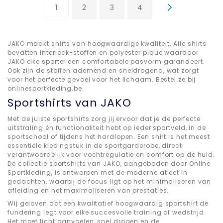
U lees momenteel pagina
Pagina
Pagina
Pagina
1
2
3
4
Pagina
Volgende
JAKO maakt shirts van hoogwaardige kwaliteit. Alle shirts
bevatten interlock-stoffen en polyester pique waardoor
JAKO elke sporter een comfortabele pasvorm garandeert.
Ook zijn de stoffen ademend en sneldrogend, wat zorgt
voor het perfecte gevoel voor het lichaam. Bestel ze bij
onlinesportkleding.be
Sportshirts van JAKO
Met de juiste sportshirts zorg jij ervoor dat je de perfecte
uitstraling én functionaliteit hebt op ieder sportveld, in de
sportschool of tijdens het hardlopen. Een shirt is het meest
essentiële kledingstuk in de sportgarderobe, direct
verantwoordelijk voor vochtregulatie en comfort op de huid.
De collectie sportshirts van JAKO, aangeboden door Online
Sportkleding, is ontworpen met de moderne atleet in
gedachten, waarbij de focus ligt op het minimaliseren van
afleiding en het maximaliseren van prestaties.
Wij geloven dat een kwalitatief hoogwaardig sportshirt de
fundering legt voor elke succesvolle training of wedstrijd.
Het moet licht aanvoelen, snel drogen en de