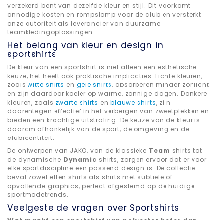
verzekerd bent van dezelfde kleur en stijl. Dit voorkomt
onnodige kosten en rompslomp voor de club en versterkt
onze autoriteit als leverancier van duurzame
teamkledingoplossingen.
Het belang van kleur en design in
sportshirts
De kleur van een sportshirt is niet alleen een esthetische
keuze; het heeft ook praktische implicaties. Lichte kleuren,
zoals
witte shirts
en
gele shirts
, absorberen minder zonlicht
en zijn daardoor koeler op warme, zonnige dagen. Donkere
kleuren, zoals
zwarte shirts
en
blauwe shirts
, zijn
daarentegen effectief in het verbergen van zweetplekken en
bieden een krachtige uitstraling. De keuze van de kleur is
daarom afhankelijk van de sport, de omgeving en de
clubidentiteit.
De ontwerpen van JAKO, van de klassieke
Team
shirts tot
de dynamische
Dynamic
shirts, zorgen ervoor dat er voor
elke sportdiscipline een passend design is. De collectie
bevat zowel effen shirts als shirts met subtiele of
opvallende graphics, perfect afgestemd op de huidige
sportmodetrends.
Veelgestelde vragen over Sportshirts