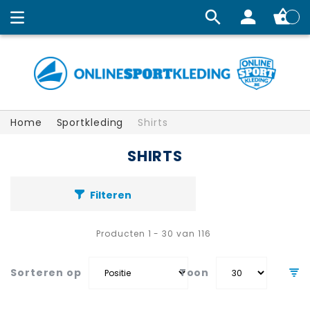
Winkelw
Home
Sportkleding
Shirts
SHIRTS
Filteren
Producten
1
-
30
van
116
Sorteren op
Toon