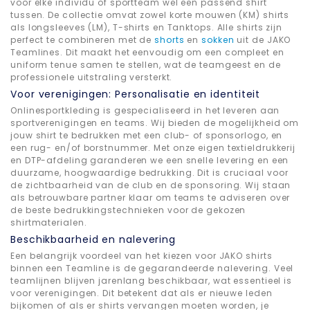
voor elke individu of sportteam wel een passend shirt
tussen. De collectie omvat zowel korte mouwen (KM) shirts
als longsleeves (LM), T-shirts en Tanktops. Alle shirts zijn
perfect te combineren met de
shorts
en
sokken
uit de JAKO
Teamlines. Dit maakt het eenvoudig om een compleet en
uniform tenue samen te stellen, wat de teamgeest en de
professionele uitstraling versterkt.
Voor verenigingen: Personalisatie en identiteit
Onlinesportkleding is gespecialiseerd in het leveren aan
sportverenigingen en teams. Wij bieden de mogelijkheid om
jouw shirt te bedrukken met een club- of sponsorlogo, en
een rug- en/of borstnummer. Met onze eigen textieldrukkerij
en DTP-afdeling garanderen we een snelle levering en een
duurzame, hoogwaardige bedrukking. Dit is cruciaal voor
de zichtbaarheid van de club en de sponsoring. Wij staan
als betrouwbare partner klaar om teams te adviseren over
de beste bedrukkingstechnieken voor de gekozen
shirtmaterialen.
Beschikbaarheid en nalevering
Een belangrijk voordeel van het kiezen voor JAKO shirts
binnen een Teamline is de gegarandeerde nalevering. Veel
teamlijnen blijven jarenlang beschikbaar, wat essentieel is
voor verenigingen. Dit betekent dat als er nieuwe leden
bijkomen of als er shirts vervangen moeten worden, je