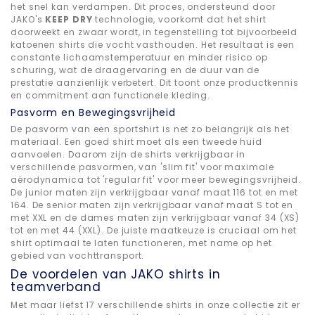
het snel kan verdampen. Dit proces, ondersteund door
JAKO's
KEEP DRY
technologie, voorkomt dat het shirt
doorweekt en zwaar wordt, in tegenstelling tot bijvoorbeeld
katoenen shirts die vocht vasthouden. Het resultaat is een
constante lichaamstemperatuur en minder risico op
schuring, wat de draagervaring en de duur van de
prestatie aanzienlijk verbetert. Dit toont onze productkennis
en commitment aan functionele kleding.
Pasvorm en Bewegingsvrijheid
De pasvorm van een sportshirt is net zo belangrijk als het
materiaal. Een goed shirt moet als een tweede huid
aanvoelen. Daarom zijn de shirts verkrijgbaar in
verschillende pasvormen, van 'slim fit' voor maximale
aërodynamica tot 'regular fit' voor meer bewegingsvrijheid.
De junior maten zijn verkrijgbaar vanaf maat 116 tot en met
164. De senior maten zijn verkrijgbaar vanaf maat S tot en
met XXL en de dames maten zijn verkrijgbaar vanaf 34 (XS)
tot en met 44 (XXL). De juiste maatkeuze is cruciaal om het
shirt optimaal te laten functioneren, met name op het
gebied van vochttransport.
De voordelen van JAKO shirts in
teamverband
Met maar liefst 17 verschillende shirts in onze collectie zit er