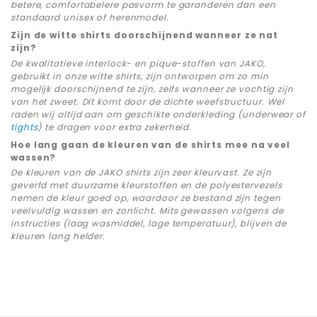
betere, comfortabelere pasvorm te garanderen dan een
standaard unisex of herenmodel.
Zijn de witte shirts doorschijnend wanneer ze nat
zijn?
De kwalitatieve interlock- en pique-stoffen van JAKO,
gebruikt in onze witte shirts, zijn ontworpen om zo min
mogelijk doorschijnend te zijn, zelfs wanneer ze vochtig zijn
van het zweet. Dit komt door de dichte weefstructuur. Wel
raden wij altijd aan om geschikte onderkleding (underwear of
tights
) te dragen voor extra zekerheid.
Hoe lang gaan de kleuren van de shirts mee na veel
wassen?
De kleuren van de JAKO shirts zijn zeer kleurvast. Ze zijn
geverfd met duurzame kleurstoffen en de polyestervezels
nemen de kleur goed op, waardoor ze bestand zijn tegen
veelvuldig wassen en zonlicht. Mits gewassen volgens de
instructies (laag wasmiddel, lage temperatuur), blijven de
kleuren lang helder.