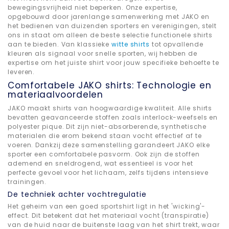
bewegingsvrijheid niet beperken. Onze expertise,
opgebouwd door jarenlange samenwerking met JAKO en
het bedienen van duizenden sporters en verenigingen, stelt
ons in staat om alleen de beste selectie functionele shirts
aan te bieden. Van klassieke
witte shirts
tot opvallende
kleuren als signaal voor snelle sporten, wij hebben de
expertise om het juiste shirt voor jouw specifieke behoefte te
leveren.
Comfortabele JAKO shirts: Technologie en
materiaalvoordelen
JAKO maakt shirts van hoogwaardige kwaliteit. Alle shirts
bevatten geavanceerde stoffen zoals interlock-weefsels en
polyester pique. Dit zijn niet-absorberende, synthetische
materialen die erom bekend staan vocht effectief af te
voeren. Dankzij deze samenstelling garandeert JAKO elke
sporter een comfortabele pasvorm. Ook zijn de stoffen
ademend en sneldrogend, wat essentieel is voor het
perfecte gevoel voor het lichaam, zelfs tijdens intensieve
trainingen.
De techniek achter vochtregulatie
Het geheim van een goed sportshirt ligt in het 'wicking'-
effect. Dit betekent dat het materiaal vocht (transpiratie)
van de huid naar de buitenste laag van het shirt trekt, waar