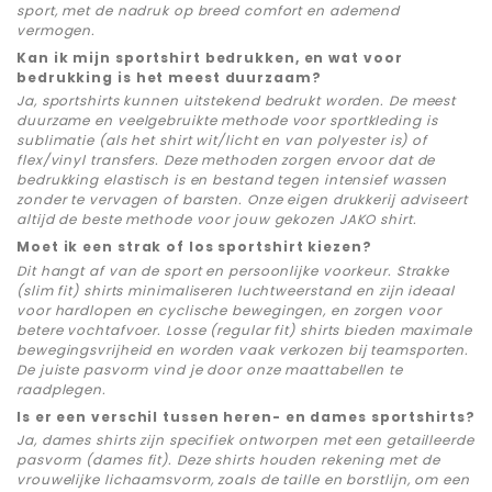
sport, met de nadruk op breed comfort en ademend
vermogen.
Kan ik mijn sportshirt bedrukken, en wat voor
bedrukking is het meest duurzaam?
Ja, sportshirts kunnen uitstekend bedrukt worden. De meest
duurzame en veelgebruikte methode voor sportkleding is
sublimatie (als het shirt wit/licht en van polyester is) of
flex/vinyl transfers. Deze methoden zorgen ervoor dat de
bedrukking elastisch is en bestand tegen intensief wassen
zonder te vervagen of barsten. Onze eigen drukkerij adviseert
altijd de beste methode voor jouw gekozen JAKO shirt.
Moet ik een strak of los sportshirt kiezen?
Dit hangt af van de sport en persoonlijke voorkeur. Strakke
(slim fit) shirts minimaliseren luchtweerstand en zijn ideaal
voor hardlopen en cyclische bewegingen, en zorgen voor
betere vochtafvoer. Losse (regular fit) shirts bieden maximale
bewegingsvrijheid en worden vaak verkozen bij teamsporten.
De juiste pasvorm vind je door onze maattabellen te
raadplegen.
Is er een verschil tussen heren- en dames sportshirts?
Ja, dames shirts zijn specifiek ontworpen met een getailleerde
pasvorm (dames fit). Deze shirts houden rekening met de
vrouwelijke lichaamsvorm, zoals de taille en borstlijn, om een