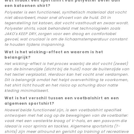
Wat maakt een sportshirt van polyester beter dan
een katoenen shirt?
Polyester is een functioneel, synthetisch materiaal dat vocht
niet absorbeert, maar snel afvoert van de huid. Dit in
tegenstelling tot katoen, dat vocht vasthoudt en zwaar wordt.
Polyester shirts, vaak behandeld met technologieën zoals
JAKO's KEEP DRY, zorgen voor een droog en comfortabel
gevoel, wat cruciaal is om de lichaamstemperatuur constant
te houden tijdens inspanning.
Wat is het wicking-effect en waarom is het
belangrijk?
Het wicking-effect is het proces waarbij de stof vocht (zweet)
van de binnenzijde (dicht bij de huid) naar de buitenzijde van
het textiel verplaatst. Hierdoor kan het vocht snel verdampen.
Dit is belangrijk omdat het helpt oververhitting te voorkomen,
het shirt licht houdt en het risico op schuring door natte
kleding minimaliseert.
Wat is het verschil tussen een voetbalshirt en een
algemeen sportshirt?
Hoewel beide functioneel zijn, is een voetbalshirt specifiek
ontworpen met het oog op de bewegingen van de voetballer:
vaak met een versterkte kraag of V-hals, en een pasvorm die
ideaal is voor sprints en tackles. Algemene sportshirts (T-
shirts) zijn meer allround en gericht op training of recreatieve