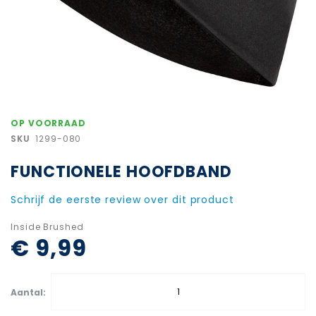
Ga
OP VOORRAAD
naar
SKU
1299-080
het
begin
FUNCTIONELE HOOFDBAND
van
de
afbeeldingen-
Schrijf de eerste review over dit product
gallerij
Inside Brushed
€ 9,99
Aantal: