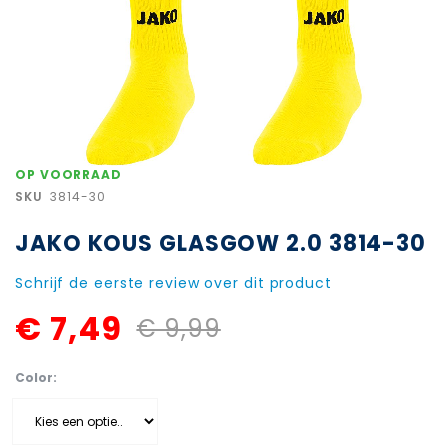
Ga
OP VOORRAAD
naar
SKU
3814-30
het
begin
JAKO KOUS GLASGOW 2.0 3814-30
van
de
afbeeldingen-
Schrijf de eerste review over dit product
gallerij
€ 7,49
€ 9,99
Color