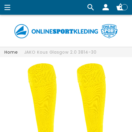
Winkelw
Home
JAKO Kous Glasgow 2.0 3814-30
Ga
naar
het
einde
van
de
afbeeldingen-
gallerij