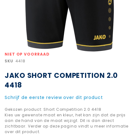
Ga
NIET OP VOORRAAD
naar
SKU
4418
het
begin
JAKO SHORT COMPETITION 2.0
van
de
4418
afbeeldingen-
gallerij
Schrijf de eerste review over dit product
Gekozen product: Short Competition 2.0 4418
Kies uw gewenste maat en kleur, het kan zijn dat de prijs
aan de hand van de maat wijzigt. Dit is dan direct
zichtbaar. Verder op deze pagina vindt u meer informatie
over dit product.