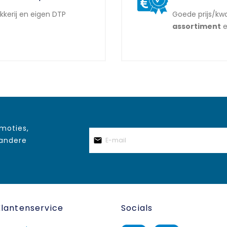
ukkerij en eigen DTP
Goede prijs/kwa
assortiment
e
omoties,
 andere
Klantenservice
Socials