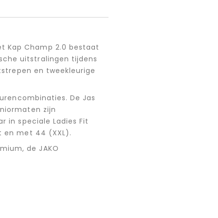
w
et Kap Champ 2.0 bestaat
he uitstralingen tijdens
ststrepen en tweekleurige
leurencombinaties. De Jas
eniormaten zijn
 in speciale Ladies Fit
t en met 44 (XXL).
remium, de JAKO