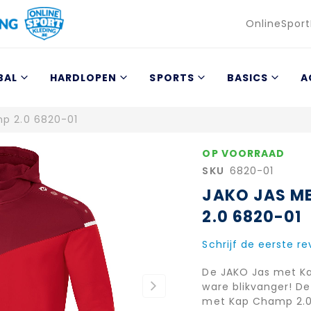
Taal
OnlineSport
BAL
HARDLOPEN
SPORTS
BASICS
A
p 2.0 6820-01
OP VOORRAAD
SKU
6820-01
JAKO JAS M
2.0 6820-01
Schrijf de eerste r
De JAKO Jas met K
ware blikvanger! D
met Kap Champ 2.0 