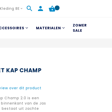
Kleding BE
ZOMER
CCESSOIRES
MATERIALEN
SALE
ET KAP CHAMP
eview over dit product
ap Champ 2.0 is een
e binnenkant van de Jas
bestaat uit zachte