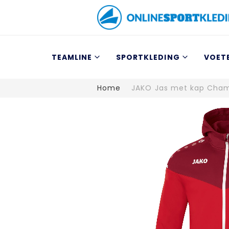
TEAMLINE
SPORTKLEDING
VOET
Home
JAKO Jas met kap Cham
Ga
naar
het
einde
van
de
afbeeldingen-
gallerij