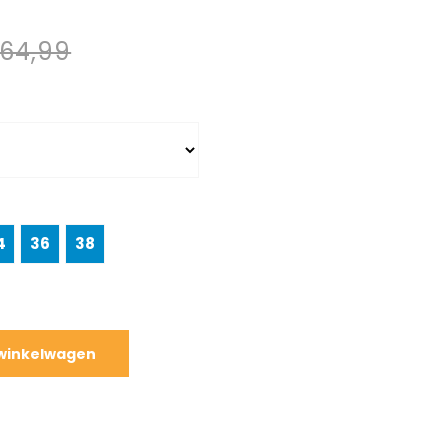
64,99
4
36
38
 winkelwagen