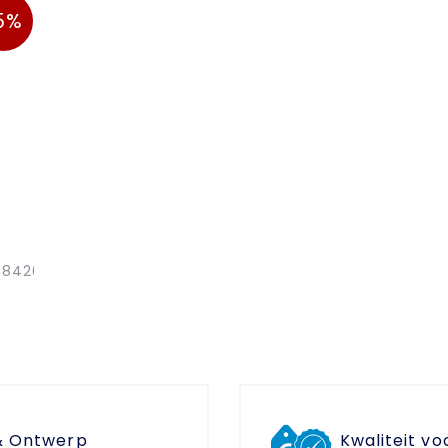
5%
m 8420D-08
& Ontwerp
Kwaliteit vo