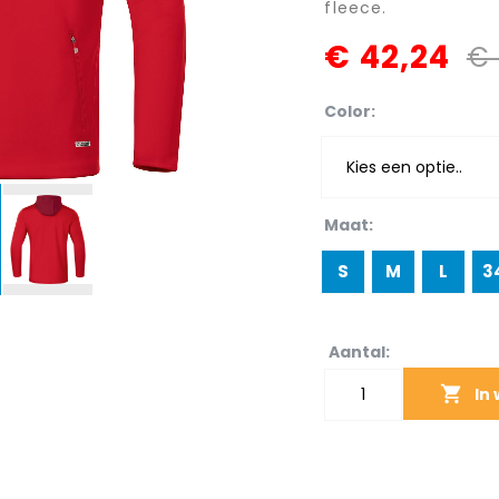
fleece.
€ 42,24
€ 
Color
Maat
S
M
L
3
Aantal:
In