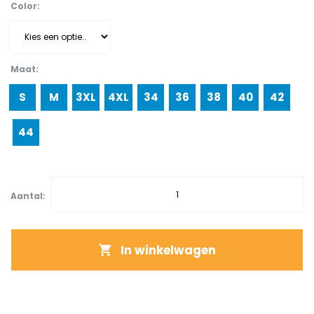
Color
Maat
S
M
3XL
4XL
34
36
38
40
42
44
Aantal:
In winkelwagen