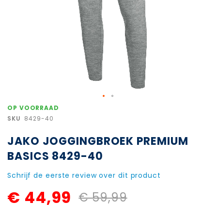
Ga
OP VOORRAAD
naar
SKU
8429-40
het
begin
JAKO JOGGINGBROEK PREMIUM
van
de
BASICS 8429-40
afbeeldingen-
gallerij
Schrijf de eerste review over dit product
€ 44,99
€ 59,99