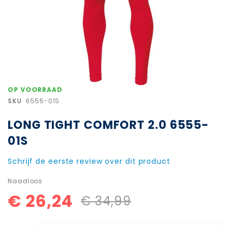
Ga
OP VOORRAAD
naar
SKU
6555-01S
het
begin
LONG TIGHT COMFORT 2.0 6555-
van
de
01S
afbeeldingen-
gallerij
Schrijf de eerste review over dit product
Naadloos
€ 26,24
€ 34,99