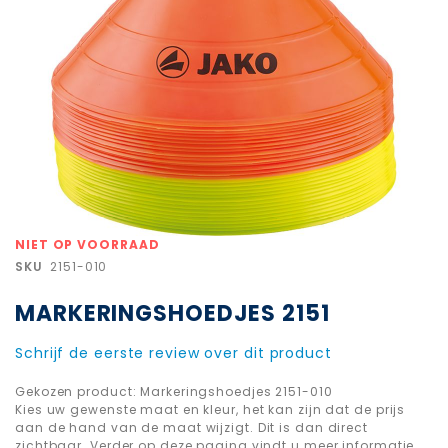
Ga
NIET OP VOORRAAD
naar
SKU
2151-010
het
begin
MARKERINGSHOEDJES 2151
van
de
afbeeldingen-
Schrijf de eerste review over dit product
gallerij
Gekozen product: Markeringshoedjes 2151-010
Kies uw gewenste maat en kleur, het kan zijn dat de prijs
aan de hand van de maat wijzigt. Dit is dan direct
zichtbaar. Verder op deze pagina vindt u meer informatie