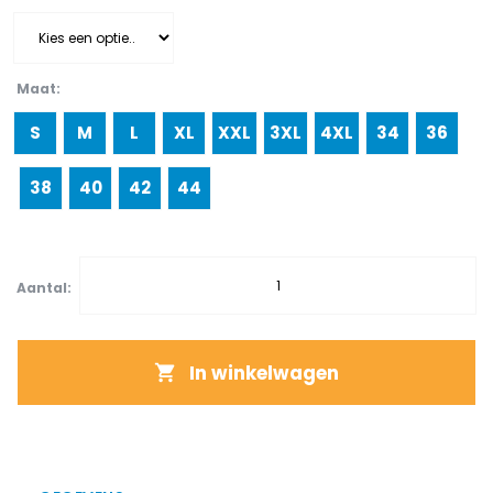
Maat
S
M
L
XL
XXL
3XL
4XL
34
36
38
40
42
44
Aantal:
In winkelwagen