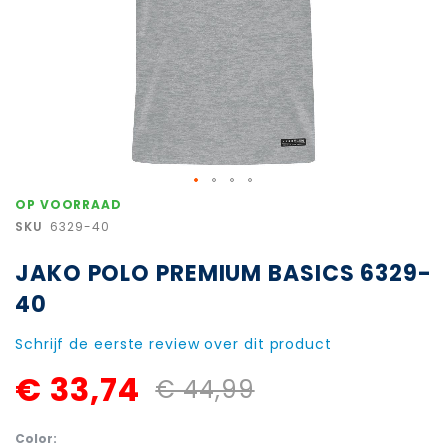
Ga
OP VOORRAAD
naar
SKU
6329-40
het
begin
JAKO POLO PREMIUM BASICS 6329-
van
de
40
afbeeldingen-
gallerij
Schrijf de eerste review over dit product
€ 33,74
€ 44,99
Color