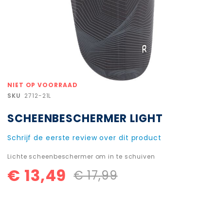
Ga
NIET OP VOORRAAD
naar
SKU
2712-21L
het
begin
SCHEENBESCHERMER LIGHT
van
de
afbeeldingen-
Schrijf de eerste review over dit product
gallerij
Lichte scheenbeschermer om in te schuiven
€ 13,49
€ 17,99