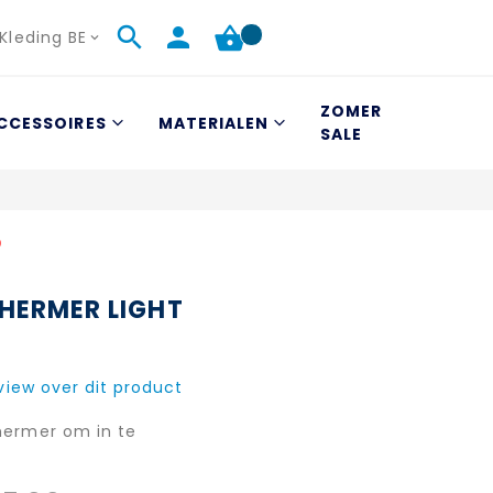
Kleding BE
ZOMER
CCESSOIRES
MATERIALEN
SALE
D
HERMER LIGHT
eview over dit product
hermer om in te