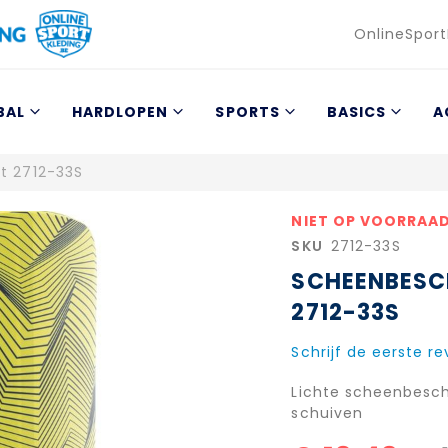
Taal
OnlineSport
BAL
HARDLOPEN
SPORTS
BASICS
A
t 2712-33S
NIET OP VOORRAA
SKU
2712-33S
SCHEENBESC
2712-33S
Schrijf de eerste r
Lichte scheenbesc
schuiven