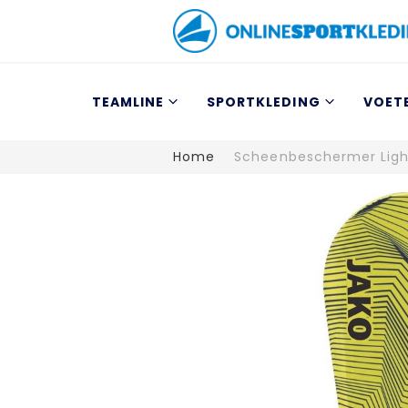
TEAMLINE
SPORTKLEDING
VOET
Home
Scheenbeschermer Ligh
Ga
naar
het
einde
van
de
afbeeldingen-
gallerij