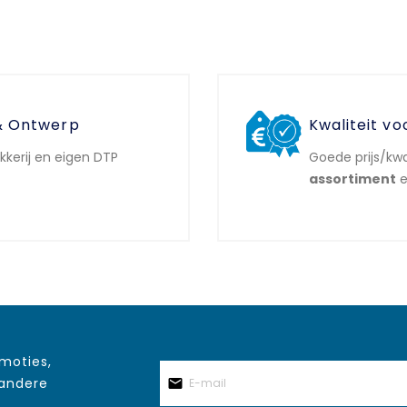
& Ontwerp
Kwaliteit vo
ukkerij en eigen DTP
Goede prijs/kwa
assortiment
e
omoties,
 andere