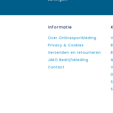
Informatie
Over Onlinesportkleding
V
Privacy & Cookies
B
Verzenden en retourneren
B
JAKO Bedrijfskleding
A
Contact
V
D
S
S