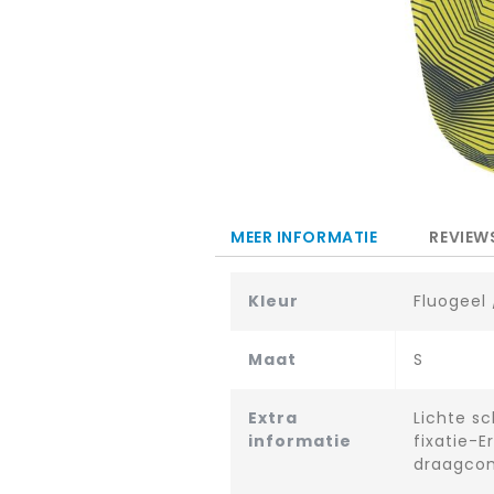
Ga
naar
het
MEER INFORMATIE
REVIEW
begin
van
Kleur
Fluogeel 
de
afbeeldingen-
gallerij
Maat
S
Extra
Lichte s
informatie
fixatie-
draagco