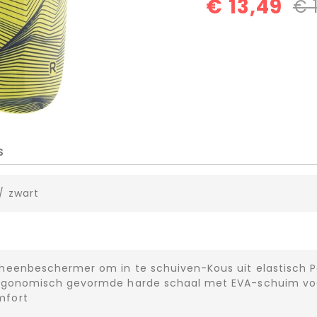
€ 13,49
€ 
S
/ zwart
cheenbeschermer om in te schuiven-Kous uit elastisch P
Ergonomisch gevormde harde schaal met EVA-schuim vo
mfort