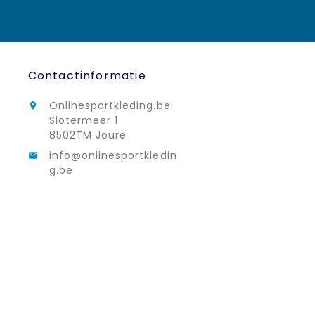
Contactinformatie
Onlinesportkleding.be

Slotermeer 1
8502TM Joure
info@onlinesportkledin

g.be