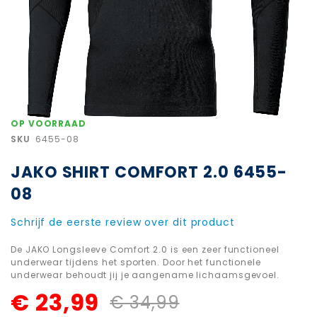
Ga
OP VOORRAAD
naar
SKU
6455-08
het
begin
JAKO SHIRT COMFORT 2.0 6455-
van
de
08
afbeeldingen-
gallerij
Schrijf de eerste review over dit product
De JAKO Longsleeve Comfort 2.0 is een zeer functioneel
underwear tijdens het sporten. Door het functionele
underwear behoudt jij je aangename lichaamsgevoel.
€ 23,99
€ 34,99