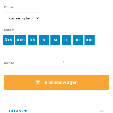
Color
Maat
3XS
XXS
XS
S
M
L
XL
XXL
Aantal:
In winkelwagen
GEGEVENS