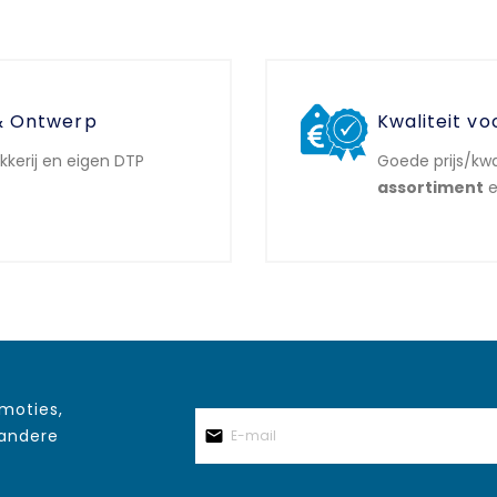
& Ontwerp
Kwaliteit vo
ukkerij en eigen DTP
Goede prijs/kwa
assortiment
e
omoties,
 andere