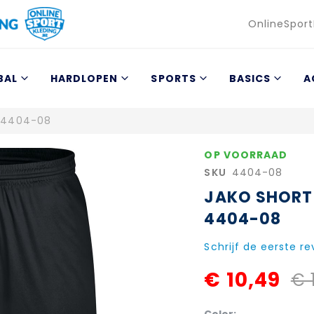
Taal
OnlineSport
BAL
HARDLOPEN
SPORTS
BASICS
A
0 4404-08
OP VOORRAAD
SKU
4404-08
JAKO SHORT
4404-08
Schrijf de eerste r
€ 10,49
€ 