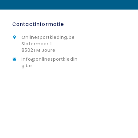
Contactinformatie
Onlinesportkleding.be

Slotermeer 1
8502TM Joure
info@onlinesportkledin

g.be