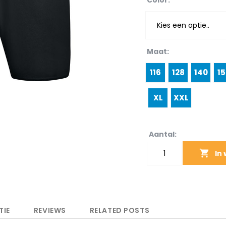
Color
Maat
116
128
140
15
XL
XXL
Aantal:
In
TIE
REVIEWS
RELATED POSTS