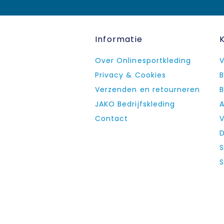
Informatie
Over Onlinesportkleding
V
Privacy & Cookies
B
Verzenden en retourneren
B
JAKO Bedrijfskleding
A
Contact
V
D
S
S