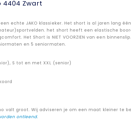
o 4404 Zwart
 een echte JAKO klassieker. Het short is al jaren lang 
mateur)sportvelden. het short heeft een elastische boo
comfort. Het Short is NIET VOORZIEN van een binnenslip.
juniormaten en 5 seniormaten.
nior), S tot en met XXL (senior)
lkoord
o valt groot. Wij adviseren je om een maat kleiner te b
worden ontleend.