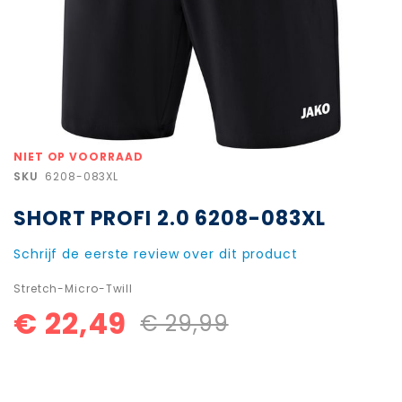
Ga
NIET OP VOORRAAD
naar
SKU
6208-083XL
het
begin
SHORT PROFI 2.0 6208-083XL
van
de
afbeeldingen-
Schrijf de eerste review over dit product
gallerij
Stretch-Micro-Twill
€ 22,49
€ 29,99