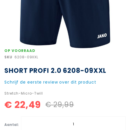
Ga
OP VOORRAAD
naar
SKU
6208-09XXL
het
begin
SHORT PROFI 2.0 6208-09XXL
van
de
afbeeldingen-
Schrijf de eerste review over dit product
gallerij
Stretch-Micro-Twill
€ 22,49
€ 29,99
Aantal: