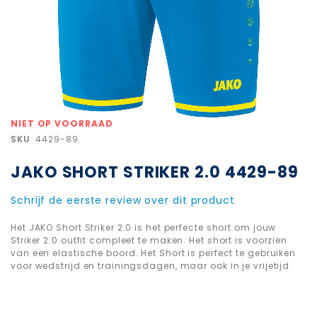
Ga
NIET OP VOORRAAD
naar
SKU
4429-89
het
begin
JAKO SHORT STRIKER 2.0 4429-89
van
de
afbeeldingen-
Schrijf de eerste review over dit product
gallerij
Het JAKO Short Striker 2.0 is het perfecte short om jouw
Striker 2.0 outfit compleet te maken. Het short is voorzien
van een elastische boord. Het Short is perfect te gebruiken
voor wedstrijd en trainingsdagen, maar ook in je vrijetijd.