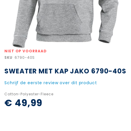
Ga
NIET OP VOORRAAD
naar
SKU
6790-40S
het
begin
SWEATER MET KAP JAKO 6790-40S
van
de
afbeeldingen-
Schrijf de eerste review over dit product
gallerij
Cotton-Polyester-Fleece
€ 49,99