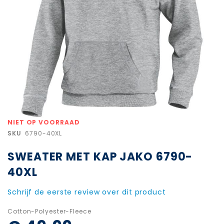
Ga
NIET OP VOORRAAD
naar
SKU
6790-40XL
het
begin
SWEATER MET KAP JAKO 6790-
van
de
40XL
afbeeldingen-
gallerij
Schrijf de eerste review over dit product
Cotton-Polyester-Fleece