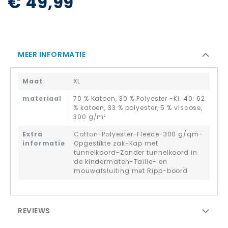
€ 49,99
MEER INFORMATIE
Maat
XL
materiaal
70 % Katoen, 30 % Polyester -Kl. 40: 62
% katoen, 33 % polyester, 5 % viscose,
300 g/m²
Extra
Cotton-Polyester-Fleece-300 g/qm-
informatie
Opgestikte zak-Kap met
tunnelkoord-Zonder tunnelkoord in
de kindermaten-Taille- en
mouwafsluiting met Ripp-boord
REVIEWS