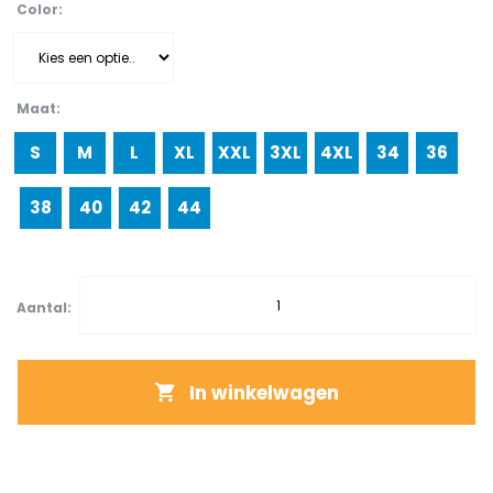
Color
Maat
S
M
L
XL
XXL
3XL
4XL
34
36
38
40
42
44
Aantal:
In winkelwagen