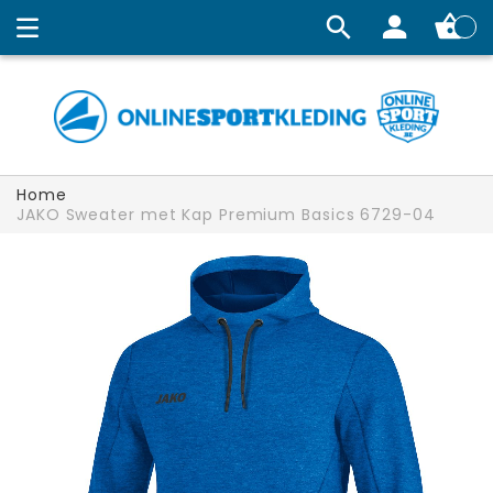
Winkelw
Home
JAKO Sweater met Kap Premium Basics 6729-04
Ga
naar
het
einde
van
de
afbeeldingen-
gallerij