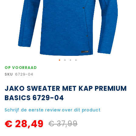
Ga
OP VOORRAAD
naar
SKU
6729-04
het
begin
JAKO SWEATER MET KAP PREMIUM
van
de
BASICS 6729-04
afbeeldingen-
gallerij
Schrijf de eerste review over dit product
€ 28,49
€ 37,99