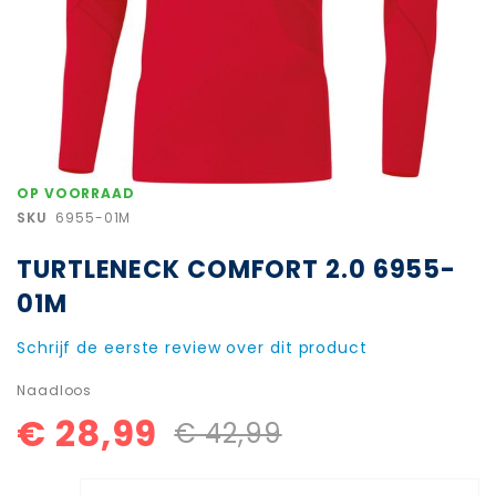
Ga
OP VOORRAAD
naar
SKU
6955-01M
het
begin
TURTLENECK COMFORT 2.0 6955-
van
de
01M
afbeeldingen-
gallerij
Schrijf de eerste review over dit product
Naadloos
€ 28,99
€ 42,99